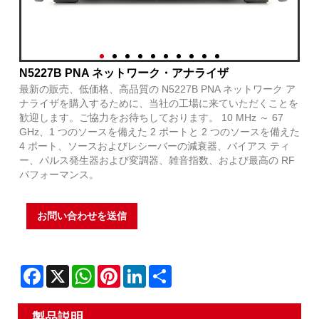
N5227B PNA ネットワーク・アナライザ
最新の販売、低価格、高品質の N5227B PNA ネットワーク ア
ナライザを購入するために、当社の工場に来ていただくことを
歓迎します。ご協力をお待ちしております。 10 MHz ～ 67
GHz、1 つのソースを備えた 2 ポートと 2 つのソースを備えた
4 ポート、ソースおよびレシーバーの減衰器、バイアス ティ
ー、パルス発生器および変調器、雑音指数、および最高の RF
パフォーマンス。
お問い合わせを送信
Facebook
X
WhatsApp
Pinterest
LinkedIn
Share
製品説明