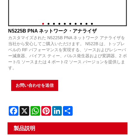
N5225B PNA ネットワーク・アナライザ
カスタマイズされた N5225B PNA ネットワーク アナライザを
当社から安心してご購入いただけます。 N522B は、トップレ
ベルの RF パフォーマンスを実現する、ソースおよびレシーバ
ー減衰器、バイアス ティー、パルス発生器および変調器、2 ポ
ート/1 ソースまたは 4 ポート/2 ソース バージョンを提供しま
す。
お問い合わせを送信
Facebook
X
WhatsApp
Pinterest
LinkedIn
Share
製品説明