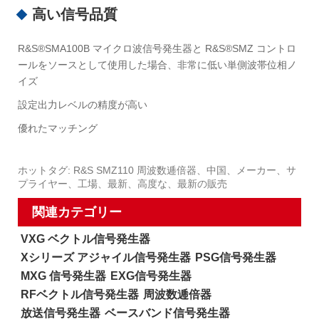
高い信号品質
R&S®SMA100B マイクロ波信号発生器と R&S®SMZ コントロ
ールをソースとして使用した場合、非常に低い単側波帯位相ノ
イズ
設定出力レベルの精度が高い
優れたマッチング
ホットタグ: R&S SMZ110 周波数逓倍器、中国、メーカー、サ
プライヤー、工場、最新、高度な、最新の販売
関連カテゴリー
VXG ベクトル信号発生器
Xシリーズ アジャイル信号発生器
PSG信号発生器
MXG 信号発生器
EXG信号発生器
RFベクトル信号発生器
周波数逓倍器
放送信号発生器
ベースバンド信号発生器