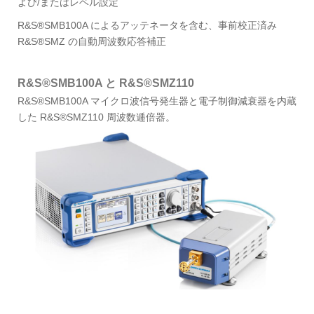
よび/またはレベル設定
R&S®SMB100A によるアッテネータを含む、事前校正済み
R&S®SMZ の自動周波数応答補正
R&S®SMB100A と R&S®SMZ110
R&S®SMB100A マイクロ波信号発生器と電子制御減衰器を内蔵
した R&S®SMZ110 周波数逓倍器。