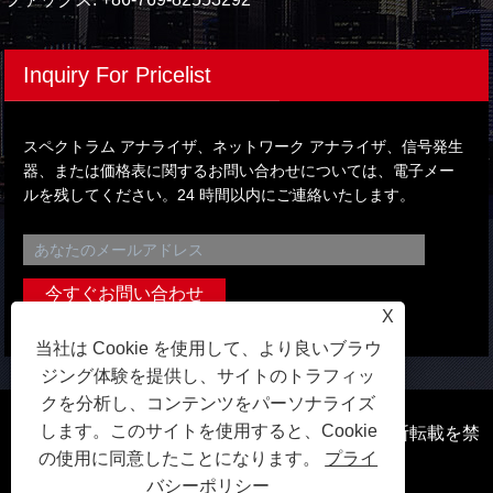
Inquiry For Pricelist
スペクトラム アナライザ、ネットワーク アナライザ、信号発生
器、または価格表に関するお問い合わせについては、電子メー
ルを残してください。24 時間以内にご連絡いたします。
X
当社は Cookie を使用して、より良いブラウ
ジング体験を提供し、サイトのトラフィッ
クを分析し、コンテンツをパーソナライズ
します。このサイトを使用すると、Cookie
著作権 © 2023 東莞 Qihang 電子技術有限公司無断転載を禁
の使用に同意したことになります。
プライ
じます。
バシーポリシー