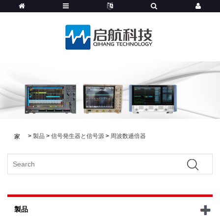
>
製品
>
信号発生器と信号源
>
周波数逓倍器
家
製品