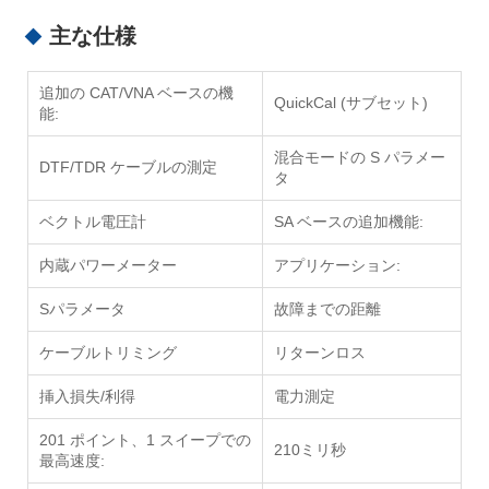
主な仕様
追加の CAT/VNA ベースの機
QuickCal (サブセット)
能:
混合モードの S パラメー
DTF/TDR ケーブルの測定
タ
ベクトル電圧計
SA ベースの追加機能:
内蔵パワーメーター
アプリケーション:
Sパラメータ
故障までの距離
ケーブルトリミング
リターンロス
挿入損失/利得
電力測定
201 ポイント、1 スイープでの
210ミリ秒
最高速度: