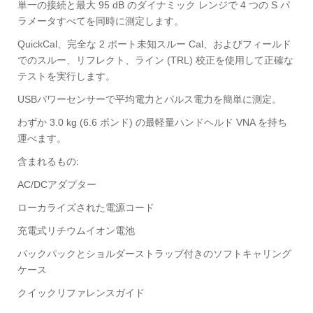
単一の接続と最大 95 dB のダイナミック レンジで 4 つの S パ
ラメータすべてを同時に測定します。
QuickCal、完全な 2 ポート未知スルー Cal、およびフィールド
でのスルー、リフレクト、ライン (TRL) 校正を使用して正確な
テストを実行します。
USBパワーセンサーで平均電力とパルス電力を簡単に測定。
わずか 3.0 kg (6.6 ポンド) の最軽量ハンドヘルド VNA を持ち
運べます。
含まれるもの:
AC/DCアダプター
ローカライズされた電源コード
充電式リチウムイオン電池
バックパックとショルダーストラップ付きのソフトキャリング
ケース
クイックリファレンスガイド