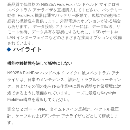
高品質で低価格の N9925A FieldFox ハンドヘルド マイクロ波
スペクトラム アナライザを直接購入してください。バッテリー
動作: FieldFox 機器は通常バッテリー駆動で、現場での使用に
必要な機動性を提供します。外部電源のオプションがある場合
もあります。 データ接続: アナライザーには、データ転送、リ
モート制御、データ共有を容易にするために、USB ポートや
LAN インターフェイスなどのさまざまな接続オプションが装備
されています。
ハイライト
機能や移植性を決して犠牲にしない
N9925A FieldFox ハンドヘルド マイクロ波スペクトラム アナ
ライザは、日常のメンテナンス、詳細なトラブルシューティン
グ、およびその間のあらゆる作業中に最も過酷な作業環境に対
処できるように装備されています。ニーズに最適なKeysight
FieldFox構成を選択してください。
完全な 2 ポート VNA、タイムドメイン反射計、ベクトル電圧
計、ケーブルおよびアンテナ アナライザなどとして構成しま
す。