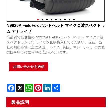
N9925A FieldFox ハンドヘルド マイクロ波スペクトラ
ム アナライザ
高品質で低価格の N9925A FieldFox ハンドヘルド マイクロ波
スペクトラム アナライザを直接購入してください。現在、当
社の輸出市場は主に米国、ドイツ、英国、マレーシア、その他
の国を中心に世界中に広がっています。
お問い合わせを送信
Facebook
X
WhatsApp
Pinterest
LinkedIn
Share
製品説明